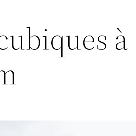
cubiques à
am