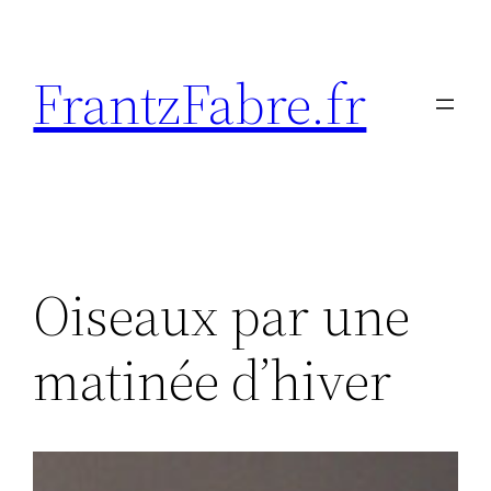
Aller
au
FrantzFabre.fr
contenu
Oiseaux par une
matinée d’hiver